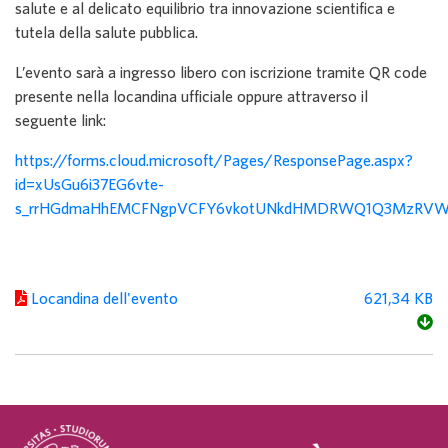
salute e al delicato equilibrio tra innovazione scientifica e
tutela della salute pubblica.
L’evento sarà a ingresso libero con iscrizione tramite QR code
presente nella locandina ufficiale oppure attraverso il
seguente link:
https://forms.cloud.microsoft/Pages/ResponsePage.aspx?
id=xUsGu6i37EG6vte-
s_rrHGdmaHhEMCFNgpVCFY6vkotUNkdHMDRWQ1Q3MzRVWF
Locandina dell'evento
621,34 KB